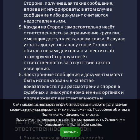
Сторона, получившая такие сообщения,
вправе их игнорировать; в этом случае
сообщение либо документ считаются
недоставленными.
Каждая из Сторон самостоятельно несёт
ответственность за ограничение круга лиц,
имеющих доступ к её каналам связи. В случае
утраты доступа к каналу связи Сторона
обязана незамедлительно известить об
этом другую Сторону и несёт
ответственность за отсутствие такого
извещения.
Электронные сообщения и документы могут
быть использованы в качестве
доказательств при рассмотрении споров в
судебных и иных уполномоченных органах и
подтверждают действительность и
юридическую силу совершённых Сторонами
Сайт может использовать файлы cookie для работы, улучшения
сервиса и показа персональных предложений. Подробнее об этом в
действий.
Политике конфиденциальности.
Продолжая использовать сайт, Вы соглашаетесь с
Условиями
14. Отказ от гарантий и
использования
и
Политикой cookie
.
ответственность Сторон
Закрыть
За ненадлежащее исполнение либо